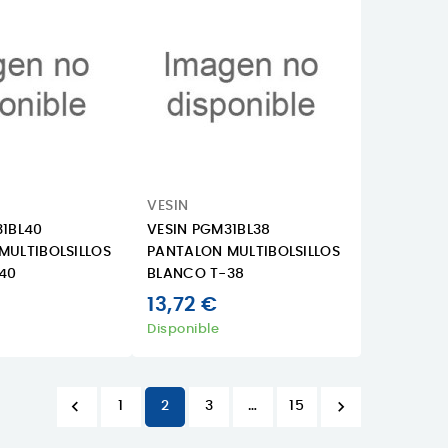
VESIN
31BL40
VESIN PGM31BL38
MULTIBOLSILLOS
PANTALON MULTIBOLSILLOS
40
BLANCO T-38
13,72 €
Disponible


1
2
3
…
15